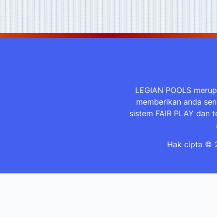
LEGIAN POOLS merupak
memberikan anda sens
sistem FAIR PLAY dan t
Hak cipta ©