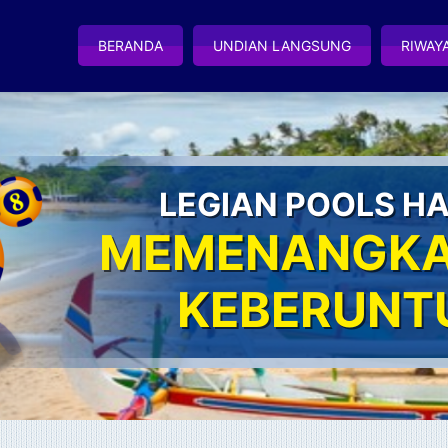
BERANDA
UNDIAN LANGSUNG
RIWAY
LEGIAN POOLS HA
MEMENANGKA
KEBERUNT