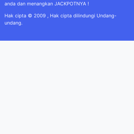
anda dan menangkan JACKPOTNYA !
Hak cipta © 2009
, Hak cipta dilindungi Undang-
undang.