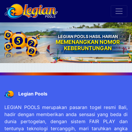
LEGIAN POOLS HASIL HARIAN
MEMENANGKAN NOMOR
KEBERUNTUNGAN
Legian Pools
LEGIAN POOLS merupakan pasaran togel resmi Bali,
hadir dengan memberikan anda sensasi yang beda di
dunia pertogelan, dengan sistem FAIR PLAY dan
tentunya teknologi tercanggih, mari taruhkan angka