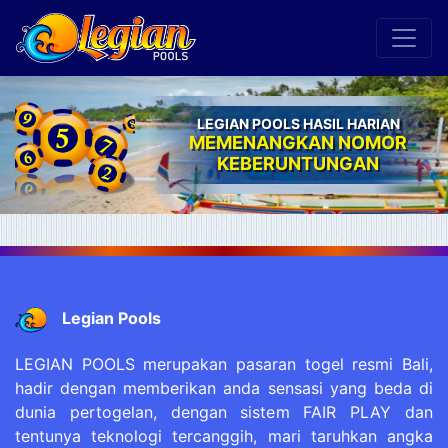
LEGIAN POOLS HASIL HARIAN
MEMENANGKAN NOMOR
KEBERUNTUNGAN
Legian Pools
LEGIAN POOLS merupakan pasaran togel resmi Bali,
hadir dengan memberikan anda sensasi yang beda di
dunia pertogelan, dengan sistem FAIR PLAY dan
tentunya teknologi tercanggih, mari taruhkan angka