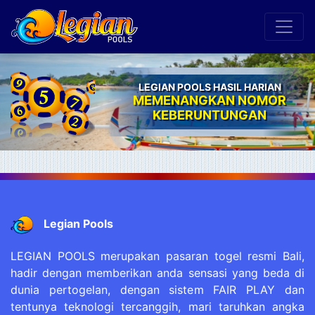
LEGIAN POOLS HASIL HARIAN
MEMENANGKAN NOMOR
KEBERUNTUNGAN
Legian Pools
LEGIAN POOLS merupakan pasaran togel resmi Bali,
hadir dengan memberikan anda sensasi yang beda di
dunia pertogelan, dengan sistem FAIR PLAY dan
tentunya teknologi tercanggih, mari taruhkan angka