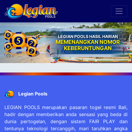
LEGIAN POOLS HASIL HARIAN
MEMENANGKAN NOMOR
KEBERUNTUNGAN
Legian Pools
LEGIAN POOLS merupakan pasaran togel resmi Bali,
hadir dengan memberikan anda sensasi yang beda di
dunia pertogelan, dengan sistem FAIR PLAY dan
tentunya teknologi tercanggih, mari taruhkan angka