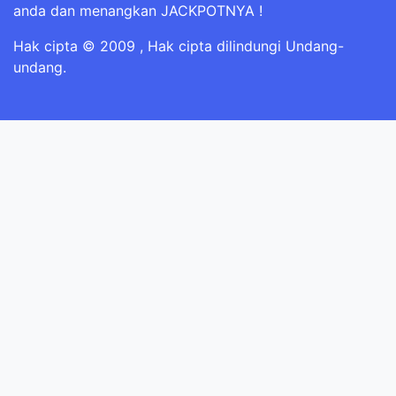
anda dan menangkan JACKPOTNYA !
Hak cipta © 2009
, Hak cipta dilindungi Undang-
undang.