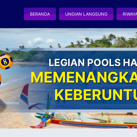
BERANDA
UNDIAN LANGSUNG
RIWAY
LEGIAN POOLS HA
MEMENANGKA
KEBERUNT