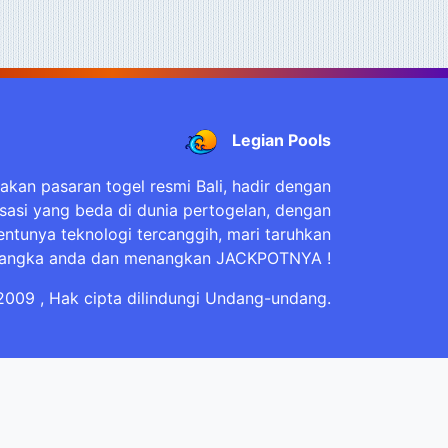
Legian Pools
an pasaran togel resmi Bali, hadir dengan
asi yang beda di dunia pertogelan, dengan
entunya teknologi tercanggih, mari taruhkan
angka anda dan menangkan JACKPOTNYA !
 2009
, Hak cipta dilindungi Undang-undang.