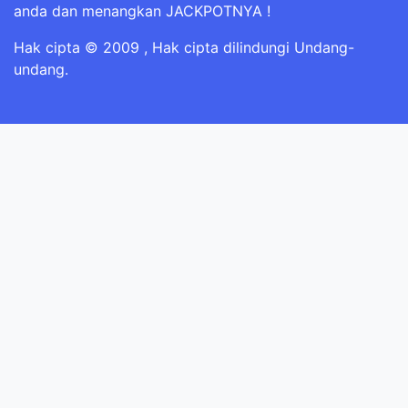
anda dan menangkan JACKPOTNYA !
Hak cipta © 2009
, Hak cipta dilindungi Undang-
undang.