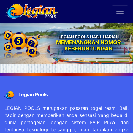
LEGIAN POOLS HASIL HARIAN
MEMENANGKAN NOMOR
KEBERUNTUNGAN
Legian Pools
LEGIAN POOLS merupakan pasaran togel resmi Bali,
hadir dengan memberikan anda sensasi yang beda di
dunia pertogelan, dengan sistem FAIR PLAY dan
tentunya teknologi tercanggih, mari taruhkan angka