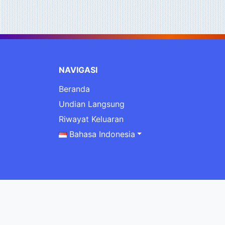
NAVIGASI
Beranda
Undian Langsung
Riwayat Keluaran
Bahasa Indonesia