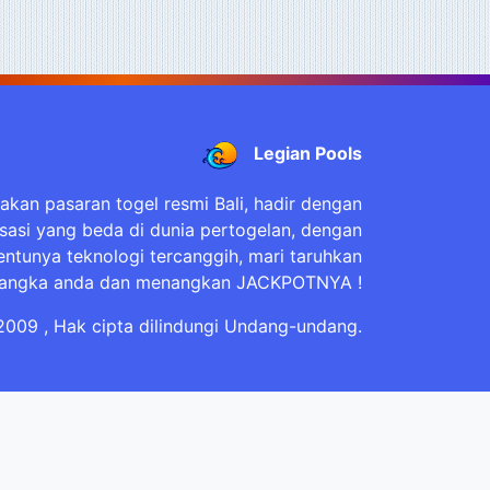
Legian Pools
an pasaran togel resmi Bali, hadir dengan
asi yang beda di dunia pertogelan, dengan
entunya teknologi tercanggih, mari taruhkan
angka anda dan menangkan JACKPOTNYA !
 2009
, Hak cipta dilindungi Undang-undang.