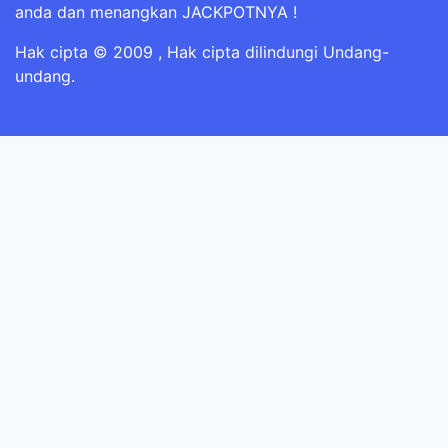
anda dan menangkan JACKPOTNYA !
Hak cipta © 2009
, Hak cipta dilindungi Undang-
undang.