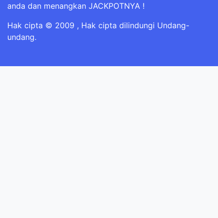
anda dan menangkan JACKPOTNYA !
Hak cipta © 2009
, Hak cipta dilindungi Undang-
undang.