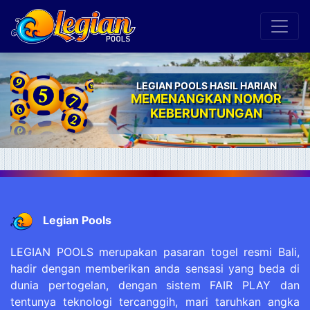
LEGIAN POOLS HASIL HARIAN
MEMENANGKAN NOMOR
KEBERUNTUNGAN
Legian Pools
LEGIAN POOLS merupakan pasaran togel resmi Bali,
hadir dengan memberikan anda sensasi yang beda di
dunia pertogelan, dengan sistem FAIR PLAY dan
tentunya teknologi tercanggih, mari taruhkan angka