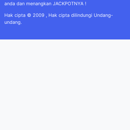
anda dan menangkan JACKPOTNYA !
Hak cipta © 2009
, Hak cipta dilindungi Undang-
undang.