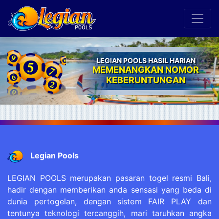
LEGIAN POOLS HASIL HARIAN
MEMENANGKAN NOMOR
KEBERUNTUNGAN
Legian Pools
LEGIAN POOLS merupakan pasaran togel resmi Bali,
hadir dengan memberikan anda sensasi yang beda di
dunia pertogelan, dengan sistem FAIR PLAY dan
tentunya teknologi tercanggih, mari taruhkan angka