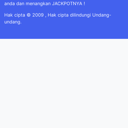
anda dan menangkan JACKPOTNYA !
Hak cipta © 2009
, Hak cipta dilindungi Undang-
undang.