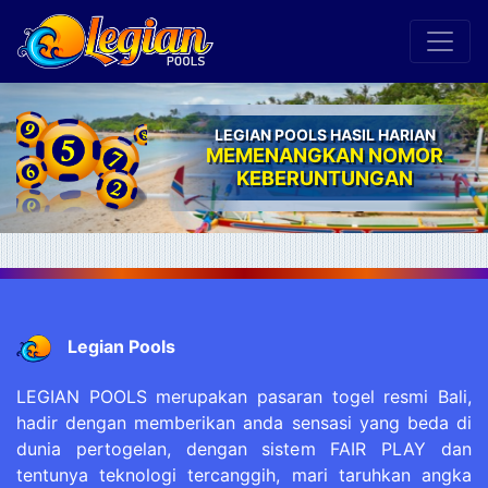
LEGIAN POOLS HASIL HARIAN
MEMENANGKAN NOMOR
KEBERUNTUNGAN
Legian Pools
LEGIAN POOLS merupakan pasaran togel resmi Bali,
hadir dengan memberikan anda sensasi yang beda di
dunia pertogelan, dengan sistem FAIR PLAY dan
tentunya teknologi tercanggih, mari taruhkan angka