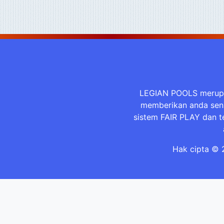
LEGIAN POOLS merupak
memberikan anda sens
sistem FAIR PLAY dan t
Hak cipta ©