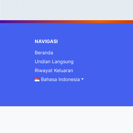
NAVIGASI
Beranda
Undian Langsung
Riwayat Keluaran
Bahasa Indonesia