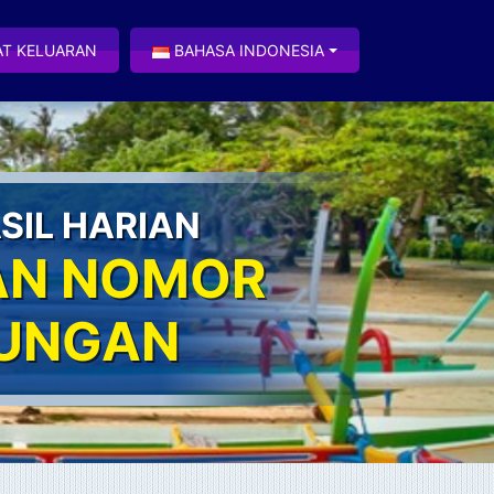
AT KELUARAN
BAHASA INDONESIA
SIL HARIAN
N NOMOR
UNGAN