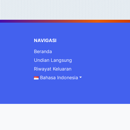
NAVIGASI
Beranda
Undian Langsung
Riwayat Keluaran
Bahasa Indonesia