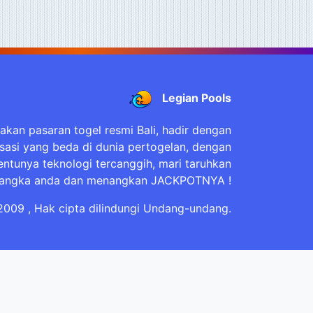
Legian Pools
an pasaran togel resmi Bali, hadir dengan
asi yang beda di dunia pertogelan, dengan
entunya teknologi tercanggih, mari taruhkan
angka anda dan menangkan JACKPOTNYA !
 2009
, Hak cipta dilindungi Undang-undang.