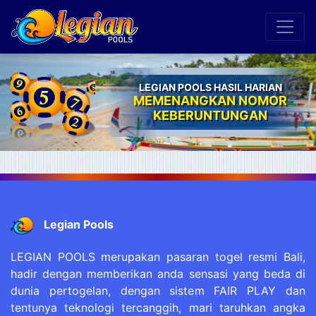
LEGIAN POOLS HASIL HARIAN
MEMENANGKAN NOMOR
KEBERUNTUNGAN
Legian Pools
LEGIAN POOLS merupakan pasaran togel resmi Bali,
hadir dengan memberikan anda sensasi yang beda di
dunia pertogelan, dengan sistem FAIR PLAY dan
tentunya teknologi tercanggih, mari taruhkan angka