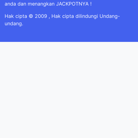
anda dan menangkan JACKPOTNYA !
Hak cipta © 2009
, Hak cipta dilindungi Undang-
undang.